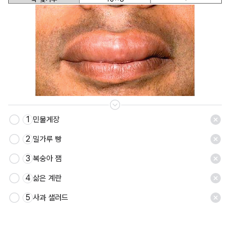
1
민물게장
2
밀가루 빵
3
복숭아 잼
4
삶은 계란
5
사과 샐러드