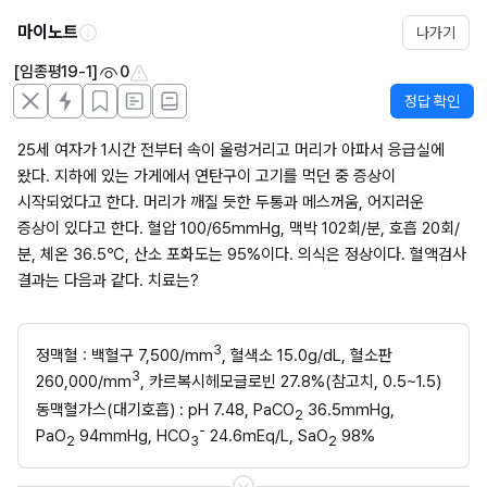
마이노트
나가기
[임종평19-1]
0
정답 확인
25세 여자가 1시간 전부터 속이 울렁거리고 머리가 아파서 응급실에 
왔다. 지하에 있는 가게에서 연탄구이 고기를 먹던 중 증상이 
시작되었다고 한다. 머리가 깨질 듯한 두통과 메스꺼움, 어지러운 
증상이 있다고 한다. 혈압 100/65mmHg, 맥박 102회/분, 호흡 20회/
분, 체온 36.5℃, 산소 포화도는 95%이다. 의식은 정상이다. 혈액검사 
결과는 다음과 같다. 치료는?
3
정맥혈 : 백혈구 7,500/mm
, 혈색소 15.0g/dL, 혈소판 
3
260,000/mm
, 카르복시헤모글로빈 27.8%(참고치, 0.5~1.5)
동맥혈가스(대기호흡) : pH 7.48, PaCO
 36.5mmHg, 
2
-
PaO
 94mmHg, HCO
 24.6mEq/L, SaO
 98%
2
3
2