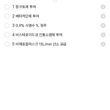
1
항구토제 투여
저장
2
베타차단제 투여
3
0.9% 식염수 1L 정주
4
비스테로이드성 진통소염제 투여
5
비재호흡마스크 15L/min 산소 공급