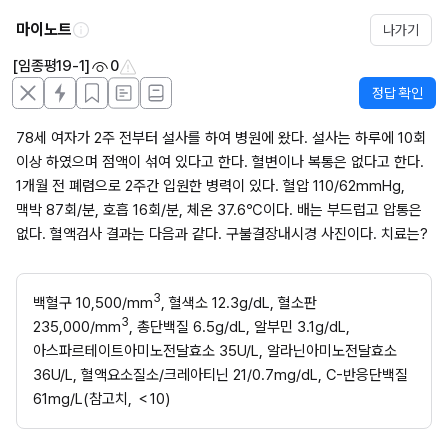
마이노트
나가기
[임종평19-1]
0
정답 확인
78세 여자가 2주 전부터 설사를 하여 병원에 왔다. 설사는 하루에 10회 
이상 하였으며 점액이 섞여 있다고 한다. 혈변이나 복통은 없다고 한다. 
1개월 전 폐렴으로 2주간 입원한 병력이 있다. 혈압 110/62mmHg, 
맥박 87회/분, 호흡 16회/분, 체온 37.6℃이다. 배는 부드럽고 압통은 
없다. 혈액검사 결과는 다음과 같다. 구불결장내시경 사진이다. 치료는?
3
백혈구 10,500/mm
, 혈색소 12.3g/dL, 혈소판 
3
235,000/mm
, 총단백질 6.5g/dL, 알부민 3.1g/dL, 
아스파르테이트아미노전달효소 35U/L, 알라닌아미노전달효소 
36U/L, 혈액요소질소/크레아티닌 21/0.7mg/dL, C-반응단백질 
61mg/L(참고치, ＜10)