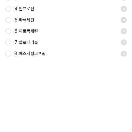
4
발프로산
5
파록세틴
6
아토목세틴
7
할로페리돌
8
에스시탈로프람