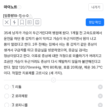
마이노트
나가기
[임종평19-1]
0
정답 확인
35세 남자가 가슴이 두근거린다며 병원에 왔다. 1개월 전 고속도로에서 
운전을 하던 중 갑자기 숨이 막히고 가슴이 두근거리면서 땀이 나고 
몸이 떨렸다고 한다. 2주 전에는 집에서 쉬는 중 갑자기 같은 증상이 
생겨서 구급차를 타고 응급실을 방문하였으며, 응급실 검사는 
정상이었다고 한다. 이후로 증상에 대한 걱정으로 외출하기가 꺼려지고 
조금만 가슴이 두근거려도 증상이 다시 재발하지 않을까 불안해진다고 
한다. 혈압 120/70mmHg, 맥박 80회/분, 호흡 20회/분, 체온 36.7℃
이다. 적절한 치료제를 고르시오 (세 가지).
1
리튬
저장
2
로라제팜
3
로피니롤