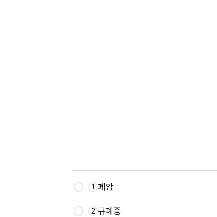
폐암
1
규폐증
2