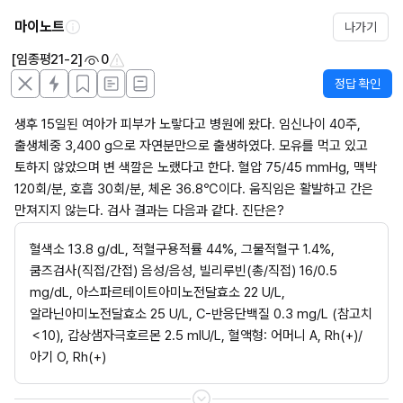
마이노트
나가기
[임종평21-2]
0
정답 확인
생후 15일된 여아가 피부가 노랗다고 병원에 왔다. 임신나이 40주, 
출생체중 3,400 g으로 자연분만으로 출생하였다. 모유를 먹고 있고 
토하지 않았으며 변 색깔은 노랬다고 한다. 혈압 75/45 mmHg, 맥박 
120회/분, 호흡 30회/분, 체온 36.8℃이다. 움직임은 활발하고 간은 
만져지지 않는다. 검사 결과는 다음과 같다. 진단은?
혈색소 13.8 g/dL, 적혈구용적률 44%, 그물적혈구 1.4%, 
쿰즈검사(직접/간접) 음성/음성, 빌리루빈(총/직접) 16/0.5 
mg/dL, 아스파르테이트아미노전달효소 22 U/L, 
알라닌아미노전달효소 25 U/L, C-반응단백질 0.3 mg/L (참고치 
＜10), 갑상샘자극호르몬 2.5 mIU/L, 혈액형: 어머니 A, Rh(+)/
아기 O, Rh(+)