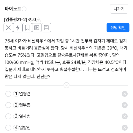
마이노트
나가기
[임종평21-2]
0
정답 확인
76세 여자가 비닐하우스에서 작업 중 1시간 전부터 갑자기 제대로 걷지 
못하고 비틀거려 응급실에 왔다. 당시 비닐하우스의 기온은 39℃, 대기 
습도는 75%였다. 고혈압으로 칼슘통로차단제를 복용 중이다. 혈압 
100/66 mmHg, 맥박 115회/분, 호흡 24회/분, 직장체온 40.5℃이다. 
질문에 제대로 대답하지 못하고 횡설수설한다. 피부는 뜨겁고 건조하며 
땀은 나지 않는다. 진단은?
1
열경련
저장
2
열부종
3
열사병
4
열탈진