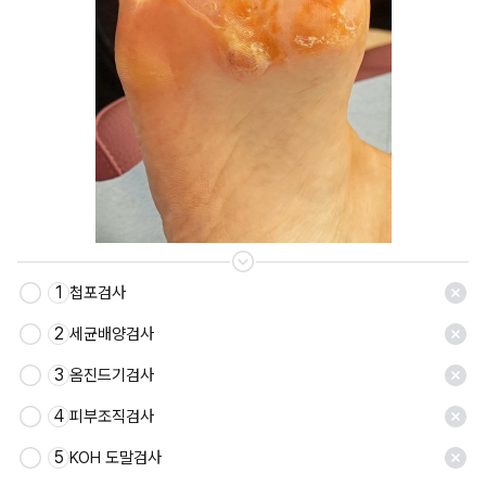
1
첩포검사
저장
2
세균배양검사
3
옴진드기검사
4
피부조직검사
5
KOH 도말검사