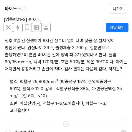
마이노트
나가기
[임종평21-2]
0
정답 확인
생후 3일 된 신생아가 6시간 전부터 열이 나며 젖을 잘 빨지 않아 
병원에 왔다. 임신나이 39주, 출생체중 3,700 g, 질분만으로 
출생하였으며 분만 40시간 전에 양막 파수가 있었다고 한다. 혈압 
60/35 mmHg, 맥박 170회/분, 호흡 50회/분, 체온 39℃이다. 아기는 
처지면서 끙끙거리고 손발이 차다. 검사 결과는 다음과 같다. 처치는?
3
혈액: 백혈구 25,800/mm
 (띠중성구 15%, 분엽핵중성구 
60%), 혈색소 12.0 g/dL, 적혈구용적률 38%, C-반응단백질 25 
mg/L (참고치, ＜10)
소변: 아질산염(-), 적혈구 1~3/고배율시야, 백혈구 1~3/
고배율시야