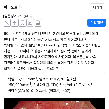
마이노트
나가기
[임종평21-2]
0
정답 확인
60세 남자가 1개월 전부터 변비가 생겼다고 병원에 왔다. 변비 외에 
변이 가늘어지고 3개월 동안 5 kg 정도 체중이 줄었다고 한다. 
특이병력이 없다. 혈압 110/60 mmHg, 맥박 70회/분, 호흡 18회/분, 
체온 36.3℃이다. 직장손가락검사에서 손가락 끝에서 덩이가 
만져진다. 대장내시경과 자기공명영상 사진이다. 복부골반과 가슴 
컴퓨터단층촬영에서 직장덩이 이외는 특이소견은 보이지 않는다. 
혈액검사 결과는 다음과 같다. 치료는?
3
백혈구 7,500/mm
, 혈색소 12.0 g/dL, 혈소판 
3
250,000/mm
, 암배아항원(CEA) 5 ng/mL (참고치, ＜5), 
암항원(CA) 19-9 10 U/mL (참고치, ＜37)