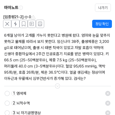
마이노트
나가기
[임종평21-2]
0
정답 확인
6개월 남아가 고개를 가누지 못한다고 병원에 왔다. 엄마와 눈을 맞추지 
못하고 물체를 따라서 보지 못한다. 임신나이 38주, 출생체중은 3,200 
g으로 태어났으며, 출생 시 태변 착색이 있었고 자발 호흡이 약하여 
신생아 중환자실에서 2주간 인공호흡기 치료를 받은 병력이 있었다. 키 
66.5 cm (25~50백분위수), 체중 7.5 kg (25~50백분위수), 
머리둘레 40.0 cm (3~5백분위수)이다. 혈압 95/65 mmHg, 맥박 
95회/분, 호흡 26회/분, 체온 36.5℃이다. 얼굴 생김새는 정상이며 
이두근과 무릎에서 심부건반사가 증가해 있다. 검사는?
1
염색체
저장
2
뇌척수액
3
뇌 자기공명영상