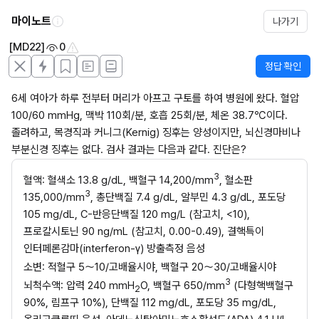
마이노트
나가기
[MD22]
0
정답 확인
6세 여아가 하루 전부터 머리가 아프고 구토를 하여 병원에 왔다. 혈압 
100/60 mmHg, 맥박 110회/분, 호흡 25회/분, 체온 38.7℃이다. 
졸려하고, 목경직과 커니그(Kernig) 징후는 양성이지만, 뇌신경마비나 
부분신경 징후는 없다. 검사 결과는 다음과 같다. 진단은?
3
혈액: 혈색소 13.8 g/dL, 백혈구 14,200/mm
, 혈소판 
3
135,000/mm
, 총단백질 7.4 g/dL, 알부민 4.3 g/dL, 포도당 
105 mg/dL, C-반응단백질 120 mg/L (참고치, <10), 
프로칼시토닌 90 ng/mL (참고치, 0.00-0.49), 결핵특이 
인터페론감마(interferon-γ) 방출측정 음성
소변: 적혈구 5～10/고배율시야, 백혈구 20～30/고배율시야
3
뇌척수액: 압력 240 mmH
O, 백혈구 650/mm
 (다형핵백혈구 
2
90%, 림프구 10%), 단백질 112 mg/dL, 포도당 35 mg/dL, 