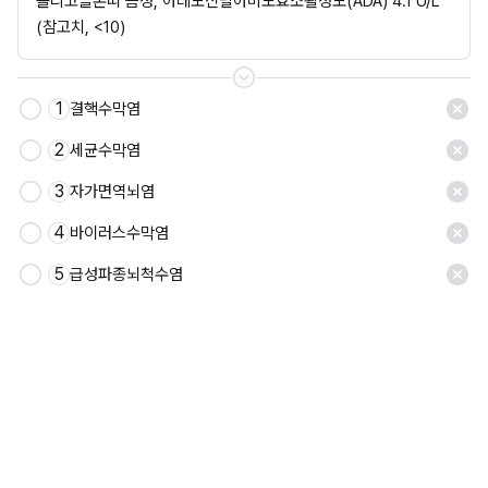
올리고클론띠 음성, 아데노신탈아미노효소활성도(ADA) 4.1 U/L 
(참고치, <10)
1
결핵수막염
2
세균수막염
3
자가면역뇌염
4
바이러스수막염
5
급성파종뇌척수염