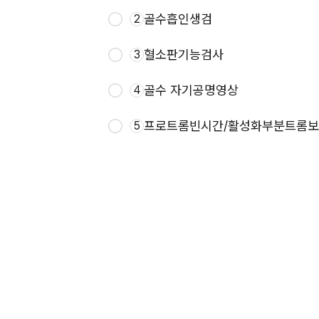
골수흡인생검
2
혈소판기능검사
3
골수 자기공명영상
4
프로트롬빈시간/활성화부분트롬
5