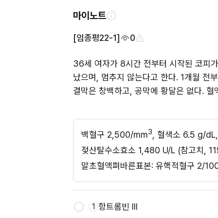
마이노트
[임종평22-1]
0
36세 여자가 8시간 전부터 시작된 코피가
났으며, 멈추지 않는다고 한다. 1개월 전부터 
결막은 창백하고, 공막에 황달은 없다. 혈
3
백혈구 2,500/mm
, 혈색소 6.5 g/d
젖산탈수소효소 1,480 U/L (참고치, 11
말초혈액펴바른표본: 유핵적혈구 2/100, 
항트롬빈 III
1