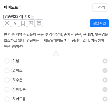
마이노트
나가기
[임종평22-1]
0
정답 확인
한 어촌 지역 주민들이 운동 및 감각장애, 손가락 진전, 구내염, 잇몸염을 
호소하고 있다. 인근에는 아세트알데히드 처리 공장이 있다. 가능성이 
높은 원인은?
1
납
2
비소
3
수은
4
베릴륨
5
카드뮴