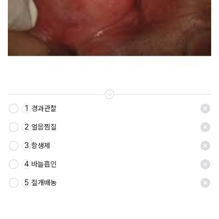
1
경과관찰
저장
2
얼음찜질
3
항생제
4
바늘흡인
5
절개배농