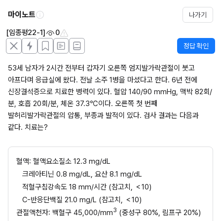
마이노트
나가기
[임종평22-1]
0
정답 확인
53세 남자가 2시간 전부터 갑자기 오른쪽 엄지발가락관절이 붓고 
아프다며 응급실에 왔다. 전날 소주 1병을 마셨다고 한다. 6년 전에 
신장결석증으로 치료한 병력이 있다. 혈압 140/90 mmHg, 맥박 82회/
분, 호흡 20회/분, 체온 37.3℃이다. 오른쪽 첫 번째 
발허리발가락관절의 압통, 부종과 발적이 있다. 검사 결과는 다음과 
같다. 치료는?
혈액: 혈액요소질소 12.3 mg/dL
크레아티닌 0.8 mg/dL, 요산 8.1 mg/dL
적혈구침강속도 18 mm/시간 (참고치, ＜10)
C-반응단백질 21.0 mg/L (참고치, ＜10) 
3
관절액천자: 백혈구 45,000/mm
 (중성구 80%, 림프구 20%)