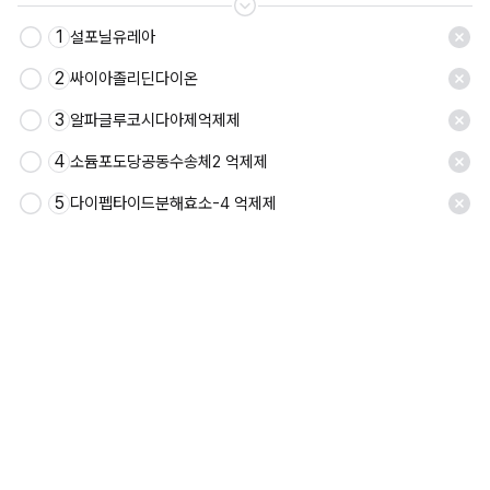
1
설포닐유레아
2
싸이아졸리딘다이온
3
알파글루코시다아제억제제
4
소듐포도당공동수송체2 억제제
5
다이펩타이드분해효소-4 억제제