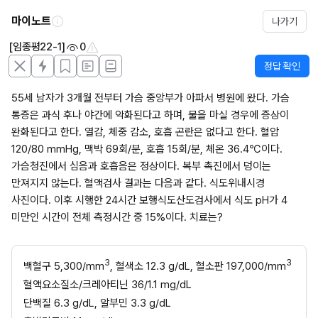
마이노트
나가기
[임종평22-1]
0
정답 확인
55세 남자가 3개월 전부터 가슴 중앙부가 아파서 병원에 왔다. 가슴 
통증은 과식 후나 야간에 악화된다고 하며, 물을 마실 경우에 증상이 
완화된다고 한다. 열감, 체중 감소, 호흡 곤란은 없다고 한다. 혈압 
120/80 mmHg, 맥박 69회/분, 호흡 15회/분, 체온 36.4℃이다. 
가슴청진에서 심음과 호흡음은 정상이다. 복부 촉진에서 덩이는 
만져지지 않는다. 혈액검사 결과는 다음과 같다. 식도위내시경 
사진이다. 이후 시행한 24시간 보행식도산도검사에서 식도 pH가 4 
미만인 시간이 전체 측정시간 중 15%이다. 치료는?
3
3
백혈구 5,300/mm
, 혈색소 12.3 g/dL, 혈소판 197,000/mm
혈액요소질소/크레아티닌 36/1.1 mg/dL
단백질 6.3 g/dL, 알부민 3.3 g/dL