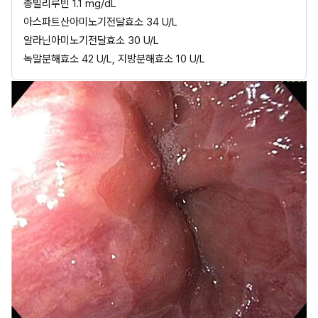
총빌리루빈 1.1 mg/dL
아스파트산아미노기전달효소 34 U/L
알라닌아미노기전달효소 30 U/L
녹말분해효소 42 U/L, 지방분해효소 10 U/L