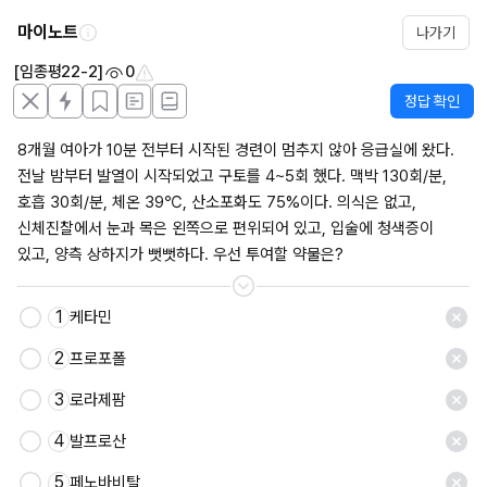
마이노트
나가기
[임종평22-2]
0
정답 확인
8개월 여아가 10분 전부터 시작된 경련이 멈추지 않아 응급실에 왔다. 
전날 밤부터 발열이 시작되었고 구토를 4~5회 했다. 맥박 130회/분, 
호흡 30회/분, 체온 39℃, 산소포화도 75%이다. 의식은 없고, 
신체진찰에서 눈과 목은 왼쪽으로 편위되어 있고, 입술에 청색증이 
있고, 양측 상하지가 뻣뻣하다. 우선 투여할 약물은?
1
케타민
저장
2
프로포폴
3
로라제팜
4
발프로산
5
페노바비탈