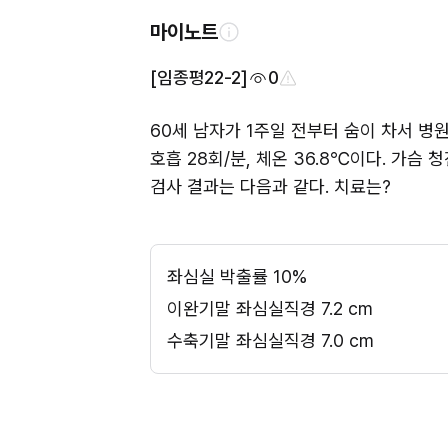
마이노트
[임종평22-2]
0
60세 남자가 1주일 전부터 숨이 차서 병원에
호흡 28회/분, 체온 36.8℃이다. 가슴
검사 결과는 다음과 같다. 치료는?
좌심실 박출률 10%
이완기말 좌심실직경 7.2 cm
수축기말 좌심실직경 7.0 cm