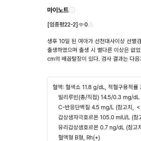
마이노트
[임종평22-2]
0
생후 10일 된 여아가 선천대사이상 선별검사
출생하였으며 출생 시 별다른 이상은 없었다고 
cm의 배꼽탈장이 있다. 검사 결과는 다음
혈액: 혈색소 11.8 g/dL, 적혈구용적률
빌리루빈(총/직접) 14.5/0.3 mg/dL
C-반응단백질 4.5 mg/L (참고치, ＜
갑상샘자극호르몬 105.0 mIU/L (참고치
유리갑상샘호르몬 0.7 ng/dL (참고치, 
혈액형 B형, Rh(+)