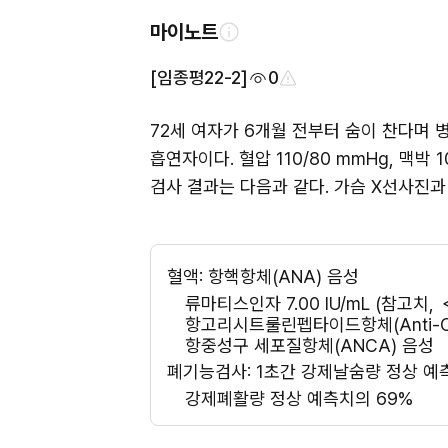
마이노트
[임종평22-2]
0
72세 여자가 6개월 전부터 숨이 찬다며 병
흡연자이다. 혈압 110/80 mmHg, 맥박
검사 결과는 다음과 같다. 가슴 X선사진
혈액: 항핵항체(ANA) 음성
류마티스인자 7.00 IU/mL (참고치, 
항고리시트룰린펩타이드항체(Anti-CC
항중성구 세포질항체(ANCA) 음성
폐기능검사: 1초간 강제날숨량 정상 예
강제폐활량 정상 예측치의 69%