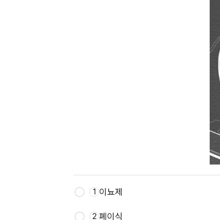
이뇨제
1
폐이식
2