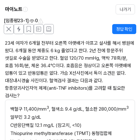
마이노트
나가기
[임종평23-1]
0
정답 확인
23세 여자가 6개월 전부터 오른쪽 아랫배가 아프고 설사를 해서 병원에 
왔다. 6개월 동안 체중도 6 kg 줄었다고 한다. 2년 전에 항문주위 
샛길로 수술을 받았다고 한다. 혈압 120/70 mmHg, 맥박 78회/분, 
호흡 16회/분, 체온 36.4℃이다. 호흡음은 정상이고 오른쪽 아랫배에 
압통이 있고 반동압통은 없다. 가슴 X선사진에서 특이 소견은 없다. 
대장내시경술 사진이다. 혈액검사 결과는 다음과 같다. 
항종양괴사인자억 제제(anti-TNF inhibitors)를 고려할 때 필요한 
검사는?
3
3
백혈구 11,400/mm
, 혈색소 9.4 g/dL, 혈소판 280,000/mm
알부민 3.2 g/dL
C반응단백질 12.1 mg/L (참고치, <10)
Thiopurine methyltransferase (TPMT) 동형접합체