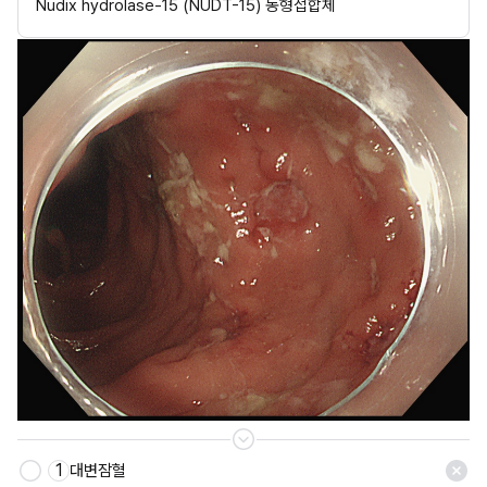
Nudix hydrolase-15 (NUDT-15) 동형접합체
1
대변잠혈