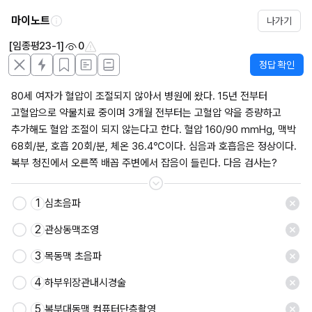
마이노트
나가기
[임종평23-1]
0
정답 확인
80세 여자가 혈압이 조절되지 않아서 병원에 왔다. 15년 전부터 
고혈압으로 약물치료 중이며 3개월 전부터는 고혈압 약을 증량하고 
추가해도 혈압 조절이 되지 않는다고 한다. 혈압 160/90 mmHg, 맥박 
68회/분, 호흡 20회/분, 체온 36.4℃이다. 심음과 호흡음은 정상이다. 
복부 청진에서 오른쪽 배꼽 주변에서 잡음이 들린다. 다음 검사는?
1
심초음파
저장
2
관상동맥조영
3
목동맥 초음파
4
하부위장관내시경술
5
복부대동맥 컴퓨터단층촬영