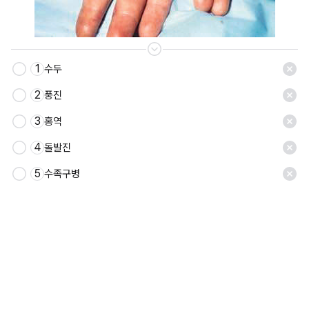
1
수두
저장
2
풍진
3
홍역
4
돌발진
5
수족구병