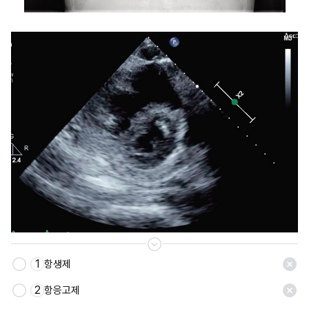
1
항생제
저장
2
항응고제