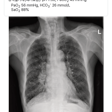
2
-
PaO
 56 mmHg, HCO
 26 mmol/L
2
3
SaO
 88%
2