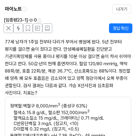
마이노트
나가기
[임종평23-1]
0
정답 확인
77세 남자가 1주일 전부터 다리가 부어서 병원에 왔다. 5년 전부터 
평지를 걸으면 숨이 찼다고 한다. 만성폐쇄폐질환을 진단받고 
기관지확장제를 사용 중이나 평지를 10분 이상 걸으면 숨이 차서 쉬어야 
한다고 한다. 50갑·년의 현재 흡연자이다. 혈압 120/80 mmHg, 맥박 
88회/분, 호흡 22회/분, 체온 36.7℃, 산소포화도는 88%이다. 청진할 
때 양측 폐 모두 호흡음은 감소되어 있고 양쪽 정강이에서 오목 부종이 
관찰된다. 검사 결과는 다음과 같다. 가슴 X선사진과 심초음파 
사진이다. 치료는?
3
정맥혈:백혈구 8,000/mm
 (중성구 63%)
3
혈색소 15.8 g/dL, 혈소판 152,000/mm
혈액요소질소 15 mg/dL, 크레아티닌 0.71 mg/dL
C반응단백질 3 mg/L (참고치, <10)
D이합체 0.32 mg/L (참고치, <0.5)
동맥혈기체(대기호흡): pH 7.38, PaCO
 45 mmHg