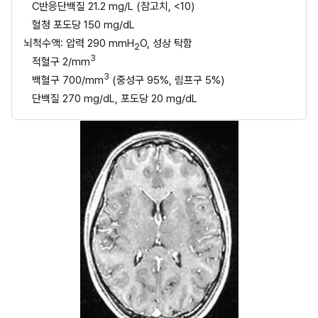
C반응단백질 21.2 mg/L (참고치, <10)
혈청 포도당 150 mg/dL
뇌척수액: 압력 290 mmH
O, 성상 탁함
2
3
적혈구 2/mm
3
백혈구 700/mm
 (중성구 95%, 림프구 5%)
단백질 270 mg/dL, 포도당 20 mg/dL