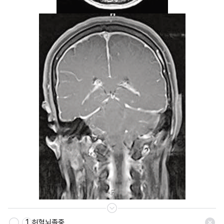
1
허혈뇌졸중
저장