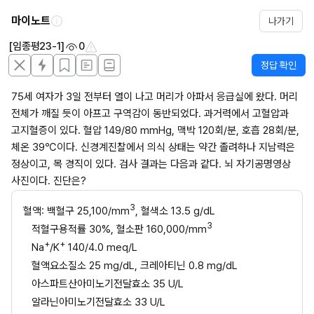
마이노트
나가기
[임종평23-1]
0
정답 확인
75세 여자가 3일 전부터 열이 나고 머리가 아파서 응급실에 왔다. 머리 
전체가 깨질 듯이 아프고 구역감이 동반되었다. 과거력에서 고혈압과 
고지혈증이 있다. 혈압 149/80 mmHg, 맥박 120회/분, 호흡 28회/분, 
체온 39℃이다. 신경계진찰에서 의식 상태는 약간 졸려하나 지남력은 
정상이고, 목 경직이 있다. 검사 결과는 다음과 같다. 뇌 자기공명영상 
사진이다. 진단은?
3
혈액: 백혈구 25,100/mm
, 혈색소 13.5 g/dL
3
적혈구용적률 30%, 혈소판 160,000/mm
+
+
Na
/K
 140/4.0 meq/L
혈액요소질소 25 mg/dL, 크레아티닌 0.8 mg/dL
아스파트산아미노기전달효소 35 U/L
알라닌아미노기전달효소 33 U/L