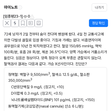
마이노트
나가기
[임종평23-1]
0
정답 확인
72세 남자가 2일 전부터 숨이 찬다며 병원에 왔다. 4일 전 교통사고에 
의한 다발성 골절로 입원 중이다. 기침과 가래는 없다. 비흡연자이며 
공무원으로 10년 전 퇴직하였다고 한다. 혈압 150/85 mmHg, 맥박 
100회/분, 호흡 28 회/분, 체온 36.5℃이다. 양쪽 가슴에서 거품소리가 
들린다. 심음은 정상이다. 양측 정강이 오목 부종은 관찰되지 않는다. 
혈액검사 결과는 다음과 같다. 가슴 X선사진이다. 진단은?
3
정맥혈: 백혈구 9,500/mm
, 혈색소 12.5 g/dL, 혈소판 
3
350,000/mm
C반응단백질 9 mg/L (참고치, <10)
D이합체 0.3 mg/L (참고치, <0.5)
뇌나트륨배설펩타이드(BNP) 101 pg/mL (참고지, <150)
동맥혈기체(코삽입관(nasal cannula) 산소 6 L/분):