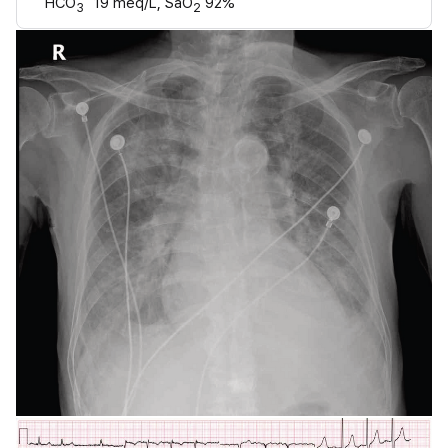
HCO
 19 meq/L, SaO
 92%
3
2