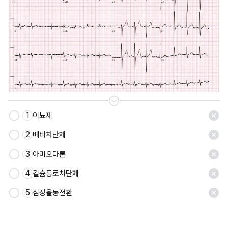
1
이뇨제
저장
2
베타차단제
3
아미오다론
4
칼슘통로차단제
5
심장율동전환