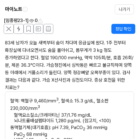
마이노트
나가기
[임종평23-1]
0
정답 확인
83세 남자가 오늘 새벽부터 숨이 차다며 응급실에 왔다. 1주 전부터 
화장실에 다녀오면서도 숨을 몰아쉬고, 몸무게가 3 kg 정도 
증가하였다고 한다. 혈압 190/100 mmHg, 맥박 105회/분, 호흡 26회/
분, 체온 36.3℃이다. 가슴청진에서 심박동은 빠르고 불규칙하며 양쪽 
등 아래에서 거품소리가 들린다. 양쪽 정강뼈앞 오목부종이 있다. 검사 
결과는 다음과 같다. 가슴 X선사진과 심전도이다. 증상 호전을 위한 
치료는?
3
혈액: 백혈구 9,460/mm
, 혈색소 15.3 g/dL, 혈소판 
3
230,000/mm
혈액요소질소/크레아티닌 37/1.76 mg/dL
뇌나트륨배설펩타이드 1,280 pg/mL (참고치, <100)
동맥혈기체(대기호흡): pH 7.39, PaCO
 36 mmHg
2
PaO
 68 mmHg
2
-