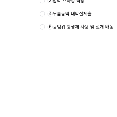
압박 스타킹 착용
3
무릎동맥 내막절제술
4
광범위 항생제 사용 및 절개 배농
5