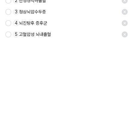
2
만성경막하출혈
3
정상뇌압수두증
4
뇌진탕후 증후군
5
고혈압성 뇌내출혈