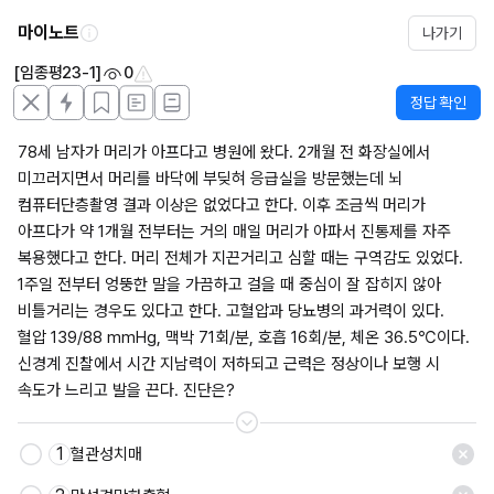
마이노트
나가기
[임종평23-1]
0
정답 확인
78세 남자가 머리가 아프다고 병원에 왔다. 2개월 전 화장실에서 
미끄러지면서 머리를 바닥에 부딪혀 응급실을 방문했는데 뇌 
컴퓨터단층촬영 결과 이상은 없었다고 한다. 이후 조금씩 머리가 
아프다가 약 1개월 전부터는 거의 매일 머리가 아파서 진통제를 자주 
복용했다고 한다. 머리 전체가 지끈거리고 심할 때는 구역감도 있었다. 
1주일 전부터 엉뚱한 말을 가끔하고 걸을 때 중심이 잘 잡히지 않아 
비틀거리는 경우도 있다고 한다. 고혈압과 당뇨병의 과거력이 있다. 
혈압 139/88 mmHg, 맥박 71회/분, 호흡 16회/분, 체온 36.5℃이다. 
신경계 진찰에서 시간 지남력이 저하되고 근력은 정상이나 보행 시 
속도가 느리고 발을 끈다. 진단은?
1
혈관성치매