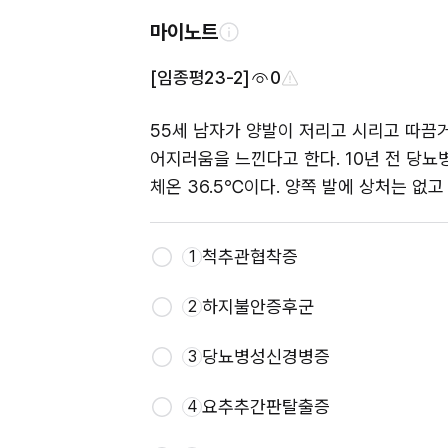
마이노트
[임종평23-2]
0
55세 남자가 양발이 저리고 시리고 따끔거
어지러움을 느낀다고 한다. 10년 전 당뇨병을
체온 36.5℃이다. 양쪽 발에 상처는 없고
척추관협착증
1
하지불안증후군
2
당뇨병성신경병증
3
요추추간판탈출증
4