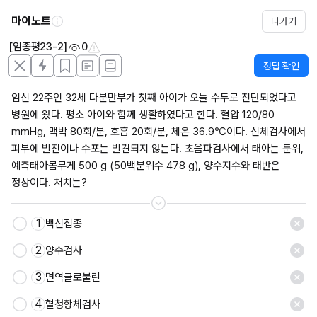
마이노트
나가기
[임종평23-2]
0
정답 확인
임신 22주인 32세 다분만부가 첫째 아이가 오늘 수두로 진단되었다고 
병원에 왔다. 평소 아이와 함께 생활하였다고 한다. 혈압 120/80 
mmHg, 맥박 80회/분, 호흡 20회/분, 체온 36.9℃이다. 신체검사에서 
피부에 발진이나 수포는 발견되지 않는다. 초음파검사에서 태아는 둔위, 
예측태아몸무게 500 g (50백분위수 478 g), 양수지수와 태반은 
정상이다. 처치는?
1
백신접종
저장
2
양수검사
3
면역글로불린
4
혈청항체검사