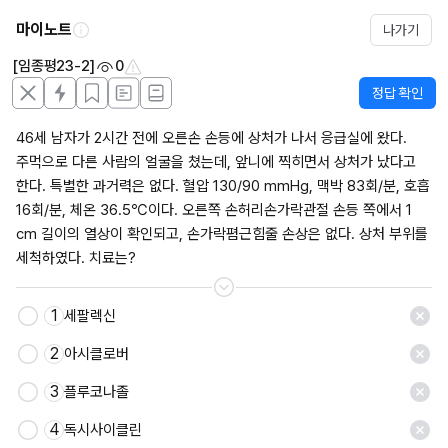
마이노트
나가기
[임종평23-2]
0
정답 확인
46세 남자가 2시간 전에 오른손 손등에 상처가 나서 응급실에 왔다. 
주먹으로 다른 사람의 얼굴을 쳤는데, 앞니에 찍히면서 상처가 났다고 
한다. 특별한 과거력은 없다. 혈압 130/90 mmHg, 맥박 83회/분, 호흡 
16회/분, 체온 36.5℃이다. 오른쪽 손허리손가락관절 손등 쪽에서 1 
cm 길이의 열상이 확인되고, 손가락폄근힘줄 손상은 없다. 상처 부위를 
세척하였다. 치료는?
1
세팔렉신
2
아시클로버
3
플루코나졸
4
독시사이클린