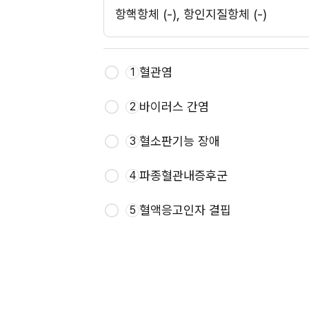
항핵항체 (-), 항인지질항체 (-)
혈관염
1
바이러스 간염
2
혈소판기능 장애
3
파종혈관내증후군
4
혈액응고인자 결핍
5