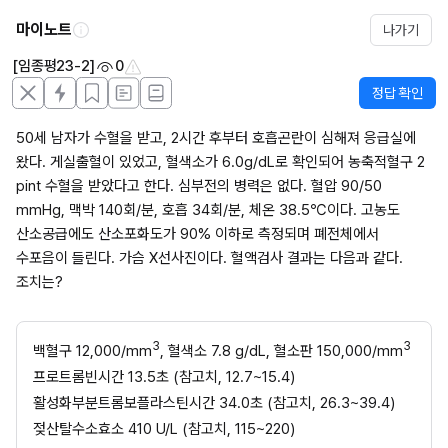
마이노트
나가기
[임종평23-2]
0
정답 확인
50세 남자가 수혈을 받고, 2시간 후부터 호흡곤란이 심해져 응급실에 
왔다. 게실출혈이 있었고, 혈색소가 6.0g/dL로 확인되어 농축적혈구 2 
pint 수혈을 받았다고 한다. 심부전의 병력은 없다. 혈압 90/50 
mmHg, 맥박 140회/분, 호흡 34회/분, 체온 38.5℃이다. 고농도 
산소공급에도 산소포화도가 90% 이하로 측정되며 폐전체에서 
수포음이 들린다. 가슴 X선사진이다. 혈액검사 결과는 다음과 같다. 
조치는?
3
3
백혈구 12,000/mm
, 혈색소 7.8 g/dL, 혈소판 150,000/mm
프로트롬빈시간 13.5초 (참고치, 12.7~15.4)
활성화부분트롬보플라스틴시간 34.0초 (참고치, 26.3~39.4)
젖산탈수소효소 410 U/L (참고치, 115~220)