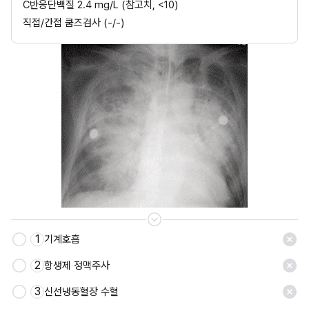
C반응단백질 2.4 mg/L (참고치, <10)
직접/간접 쿰즈검사 (-/-)
1
기계호흡
2
항생제 정맥주사
3
신선냉동혈장 수혈