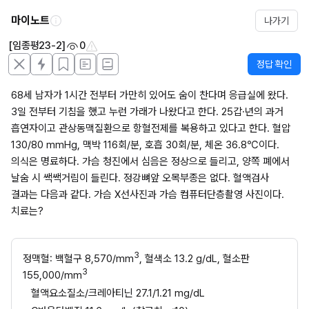
마이노트
나가기
[임종평23-2]
0
정답 확인
68세 남자가 1시간 전부터 가만히 있어도 숨이 찬다며 응급실에 왔다. 
3일 전부터 기침을 했고 누런 가래가 나왔다고 한다. 25갑·년의 과거 
흡연자이고 관상동맥질환으로 항혈전제를 복용하고 있다고 한다. 혈압 
130/80 mmHg, 맥박 116회/분, 호흡 30회/분, 체온 36.8℃이다. 
의식은 명료하다. 가슴 청진에서 심음은 정상으로 들리고, 양쪽 폐에서 
날숨 시 쌕쌕거림이 들린다. 정강뼈앞 오목부종은 없다. 혈액검사 
결과는 다음과 같다. 가슴 X선사진과 가슴 컴퓨터단층촬영 사진이다. 
치료는?
3
정맥혈: 백혈구 8,570/mm
, 혈색소 13.2 g/dL, 혈소판 
3
155,000/mm
혈액요소질소/크레아티닌 27.1/1.21 mg/dL