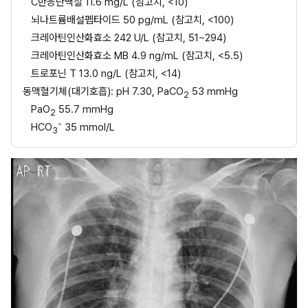
C반응단백질 11.6 mg/L (참고치, <10)
뇌나트륨배설펩타이드 50 pg/mL (참고치, <100)
크레아틴인산화효소 242 U/L (참고치, 51~294)
크레아틴인산화효소 MB 4.9 ng/mL (참고치, <5.5)
트로포닌 T 13.0 ng/L (참고치, <14)
동맥혈기체(대기호흡): pH 7.30, PaCO
 53 mmHg
2
PaO
 55.7 mmHg
2
-
HCO
 35 mmol/L
3