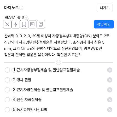
마이노트
나가기
[RES17]
0
정답 확인
산과력 0-0-2-0, 29세 여성이 자궁경부상피내종양(CIN) 분화도 2로 
진단되어 자궁경부원추절제술을 시행받았다. 조직검사에서 침윤 5 
mm, 크기 1.5 cm의 편평상피암으로 진단되었으며, 림프관/혈관 
침윤과 절제면 침윤은 음성이었다. 적절한 치료는?
1
근치자궁경부절제술 및 골반림프절절제술
저장
2
경과 관찰
3
근치자궁절제술 및 골반림프절절제술
4
단순 자궁절제술
5
동시항암방사선요법