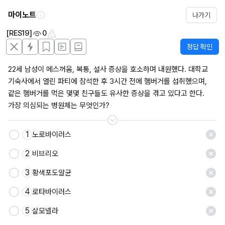
마이노트
나가기
[RES19]
0
정답 확인
22세 남성이 메스꺼움, 복통, 설사 증상을 호소하며 내원했다. 대학교 
기숙사에서 열린 파티에 참석한 후 3시간 전에 햄버거를 섭취했으며, 
같은 햄버거를 먹은 몇몇 친구들도 유사한 증상을 겪고 있다고 한다. 
가장 의심되는 병원체는 무엇인가?
1
노로바이러스
저장
2
비브리오
3
황색포도알균
4
로타바이러스
5
살모넬라