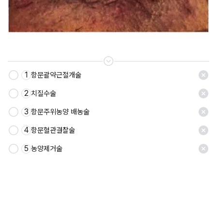
1
항문괄약근절개술
저장
2
치질수술
3
항문주위농양 배농술
4
항문혈관결찰술
5
농양제거술