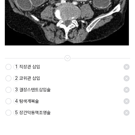
1
직장관 삽입
2
코위관 삽입
3
결장스텐트삽입술
4
탐색개복술
5
장간막동맥조영술