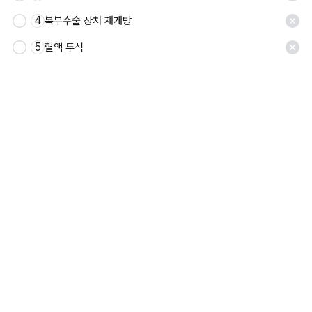
4
복부수술 상처 재개방
5
혈액 투석