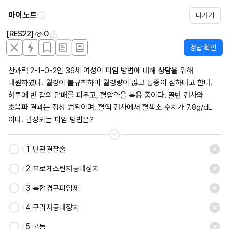
마이노트
나가기
[RES22]
0
정답 확인
산과력 2-1-0-2인 36세 여성이 피임 방법에 대해 상담을 위해 
내원하였다. 월경이 불규칙하며 월경량이 많고 통증이 심하다고 한다. 
하루에 반 갑의 담배를 피우고, 혈압약을 복용 중이다. 골반 검사와 
초음파 결과는 정상 범위이며, 혈액 검사에서 혈색소 수치가 7.8g/dL 
이다. 권장되는 피임 방법은?
1
난관결찰술
2
프로게스틴자궁내장치
3
복합경구피임제
4
구리자궁내장치
5
콘돔