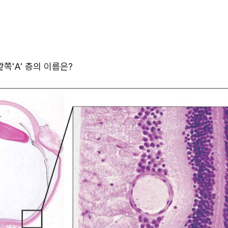
쪽'A' 층의 이름은?