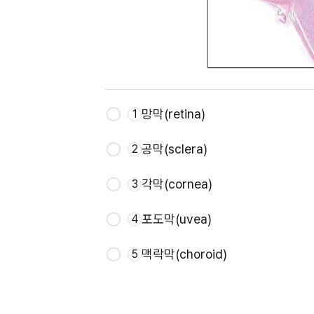
망막(retina)
1
공막(sclera)
2
각막(cornea)
3
포도막(uvea)
4
맥락막(choroid)
5