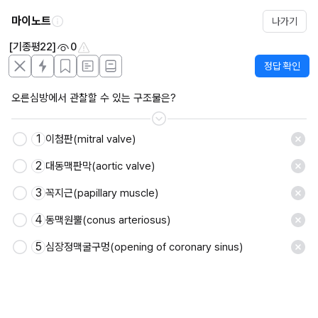
마이노트
나가기
[기종평22]
0
정답 확인
오른심방에서 관찰할 수 있는 구조물은?
1
이첨판(mitral valve)
저장
2
대동맥판막(aortic valve)
3
꼭지근(papillary muscle)
4
동맥원뿔(conus arteriosus)
5
심장정맥굴구멍(opening of coronary sinus)