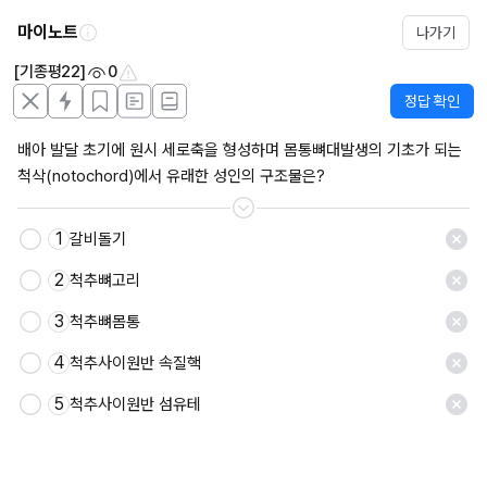
마이노트
나가기
[기종평22]
0
정답 확인
배아 발달 초기에 원시 세로축을 형성하며 몸통뼈대발생의 기초가 되는 
척삭(notochord)에서 유래한 성인의 구조물은?
1
갈비돌기
저장
2
척추뼈고리
3
척추뼈몸통
4
척추사이원반 속질핵
5
척추사이원반 섬유테