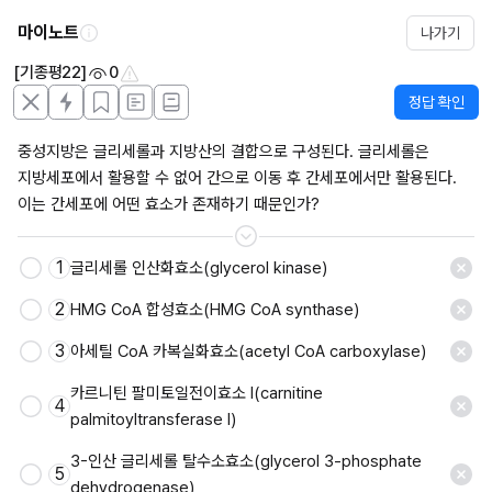
마이노트
나가기
[기종평22]
0
정답 확인
중성지방은 글리세롤과 지방산의 결합으로 구성된다. 글리세롤은 
지방세포에서 활용할 수 없어 간으로 이동 후 간세포에서만 활용된다. 
이는 간세포에 어떤 효소가 존재하기 때문인가?
1
글리세롤 인산화효소(glycerol kinase)
2
HMG CoA 합성효소(HMG CoA synthase)
3
아세틸 CoA 카복실화효소(acetyl CoA carboxylase)
카르니틴 팔미토일전이효소 I(carnitine 
4
palmitoyltransferase I)
3-인산 글리세롤 탈수소효소(glycerol 3-phosphate 
5
dehydrogenase)