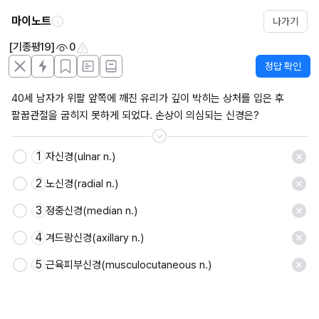
마이노트
나가기
[기종평19]
0
정답 확인
40세 남자가 위팔 앞쪽에 깨진 유리가 깊이 박히는 상처를 입은 후 
팔꿉관절을 굽히지 못하게 되었다. 손상이 의심되는 신경은? 
1
자신경(ulnar n.)
2
노신경(radial n.)
3
정중신경(median n.)
4
겨드랑신경(axillary n.)
5
근육피부신경(musculocutaneous n.)