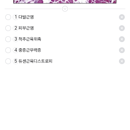
1
다발근염
2
피부근염
3
척추근육위축
4
중증근무력증
5
듀센근육디스트로피