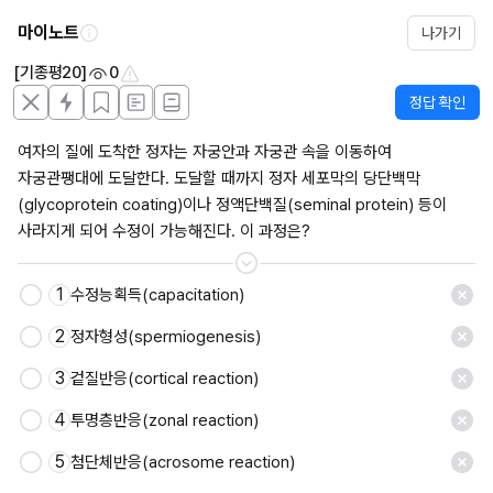
마이노트
나가기
[기종평20]
0
정답 확인
여자의 질에 도착한 정자는 자궁안과 자궁관 속을 이동하여 
자궁관팽대에 도달한다. 도달할 때까지 정자 세포막의 당단백막
(glycoprotein coating)이나 정액단백질(seminal protein) 등이 
사라지게 되어 수정이 가능해진다. 이 과정은?
1
수정능획득(capacitation)
2
정자형성(spermiogenesis)
3
겉질반응(cortical reaction)
4
투명층반응(zonal reaction)
5
첨단체반응(acrosome reaction)